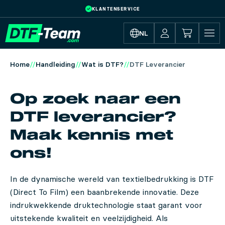
SCHAALPRIJS 10,92 € PER LFM
Skip to main content
NL
Home
Handleiding
Wat is DTF?
DTF Leverancier
Op zoek naar een
DTF leverancier?
Maak kennis met
ons!
In de dynamische wereld van textielbedrukking is DTF
(Direct To Film) een baanbrekende innovatie. Deze
indrukwekkende druktechnologie staat garant voor
uitstekende kwaliteit en veelzijdigheid. Als