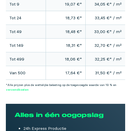
Tot 9
19,07
€
*
34,05
€
* / m²
Tot 24
18,73
€
*
33,45
€
* / m²
Tot 49
18,48
€
*
33,00
€
* / m²
Tot 149
18,31
€
*
32,70
€
* / m²
Tot 499
18,06
€
*
32,25
€
* / m²
Van 500
17,64
€
*
31,50
€
* / m²
*Alle prijzen plus de wettelijke belasting op de toegevoegde waarde van 19 % en
verzendkosten
Alles in één oogopslag
24h Express Productie