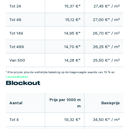
Tot 24
15,37
€
*
27,45
€
* / m²
Tot 49
15,12
€
*
27,00
€
* / m²
Tot 149
14,95
€
*
26,70
€
* / m²
Tot 499
14,70
€
*
26,25
€
* / m²
Van 500
14,28
€
*
25,50
€
* / m²
*Alle prijzen plus de wettelijke belasting op de toegevoegde waarde van 19 % en
verzendkosten
Blockout
Prijs per 1000 m
Aantal
Basisprijs
m
Tot 4
19,32
€
*
34,50
€
* / m²